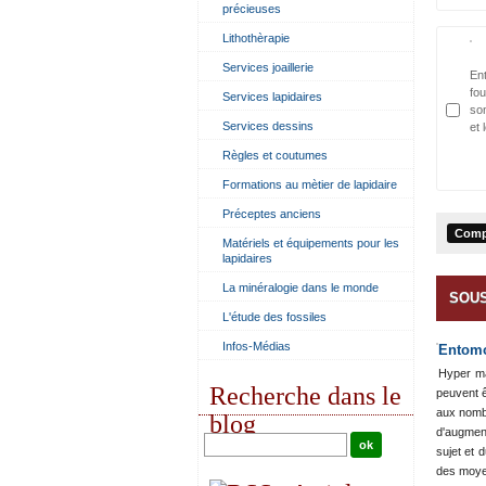
précieuses
Lithothèrapie
Services joaillerie
En
fou
Services lapidaires
so
Services dessins
et 
Règles et coutumes
Formations au mètier de lapidaire
Préceptes anciens
Matériels et équipements pour les
lapidaires
La minéralogie dans le monde
SOUS
L'étude des fossiles
Infos-Médias
Entomo
Hyper ma
Recherche dans le
peuvent ê
aux nombr
blog
d'augmen
sujet et 
des moyen