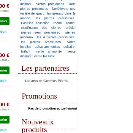
diamant
pierres précieuses
Taille
00 €
pierres précieuses
l'améthyste une
 stock
variété de quart
les grenats dans le
monde
les pierres précieuses
anier
Fossiles collection
roche
roche
signification des pierres précie
oduit
pierres semi précieuses
pierres
minéraux
les 4 pierres précieuses
les pierres précieuses
vente
fossiles
achat ammonites
solitaire
brillant
vente ammonite
vente
00 €
diamant
vente fossiles
 stock
Les partenaires
anier
oduit
Les amis de Gemmes-Pierres
Promotions
00 €
Pas de promotion actuellement
 stock
Nouveaux
anier
produits
oduit