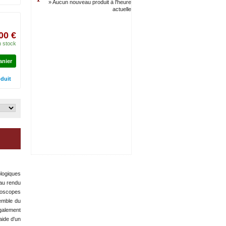
» Aucun nouveau produit à l'heure
actuelle
00 €
 stock
anier
oduit
logiques
eau rendu
croscopes
emble du
également
aide d'un