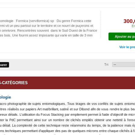
Formica (serviformica) sp
300,
tomologie Formica (serviformica) sp Du genre Formica cette
rmi vit un peu partout sur le territoire et ce nourri de puçerons et
En
n omnivore. Rencontrées souvent dans le Sud Ouest de la France
les bois. Une fourmi assez imposante qui varie en taille de 3 mm
Ajouter au p
Voir le pr
Tri
-CATÉGORIES
logie
cro photographie de sujets entomologiques. Tous tirages de vos confiés de sujets entomo
tres réalisés sur papiers Art mat/brillant, satiné et sur Dibond afin de vous rendre le plus b
eux détails. L'utilisation du Focus Stacking par empilement permet à l'aide d'objectif de mi
ter la PdC permettant ainsi sur un nombre de clichés empilés obtenir une netteté à l'ens
du détail. La complexité de cette technique reste néanmoins du temps, de la patience mais 
s techniques permettant d'appliquer des pas de quelques microns entre chaque clichés à l'