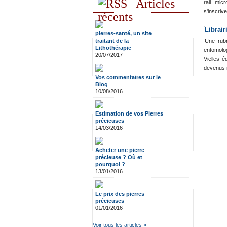
Articles
rail mic
s'inscriv
récents
Librair
pierres-santé, un site
traitant de la
Une rubr
Lithothérapie
entomolo
20/07/2017
Vielles 
devenus 
Vos commentaires sur le
Blog
10/08/2016
Estimation de vos Pierres
précieuses
14/03/2016
Acheter une pierre
précieuse ? Où et
pourquoi ?
13/01/2016
Le prix des pierres
prècieuses
01/01/2016
Voir tous les articles »