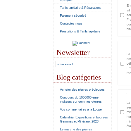
En
Tarifs lapidaire & Réparations
vit
sou
Paiement sécurisé
Fra
Contactez nous
cor
bla
Prestations & Tarifs lapidaire
Newsletter
La 
de
cél
Emi
l'a
Blog catégories
Acheter des pierres précieuses
Concours du 1000000 eme
visiteurs sur gemmes-pierres
La 
ses
Vos commentaires à la Loupe
min
hon
Calendrier Expositions et bourses
Gemmes et Minéraux 2023
min
éta
Le marché des pierres