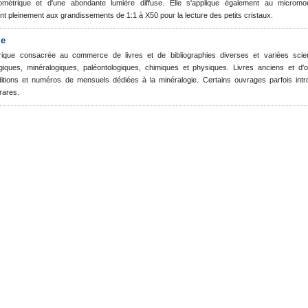
rométrique et d'une abondante lumière diffuse. Elle s'applique également au micromo
ent pleinement aux grandissements de 1:1 à X50 pour la lecture des petits cristaux.
ie
ique consacrée au commerce de livres et de bibliographies diverses et variées scient
giques, minéralogiques, paléontologiques, chimiques et physiques. Livres anciens et d'o
éditions et numéros de mensuels dédiées à la minéralogie. Certains ouvrages parfois intr
rares.