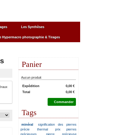
lages
Les Synthèses
e Hypermacro photographie & Tirages
es
Panier
Aucun produit
Expédition
0,00 €
éraux
Total
0,00 €
Commander
Tags
minéral
signification des pierres
précie
thermal
prix pierres
précieuses
pierre précieuse