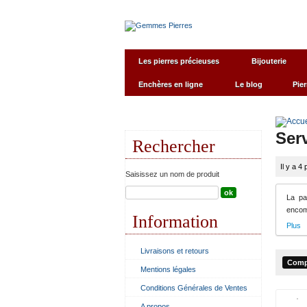
Accueil
Contactez-nous
Qui somm
Les pierres précieuses
Bijouterie
Enchères en ligne
Le blog
Pier
Ser
Rechercher
Il y a 4 
Saisissez un nom de produit
La pa
encom
Information
Plus
Livraisons et retours
Mentions légales
Conditions Générales de Ventes
A propos