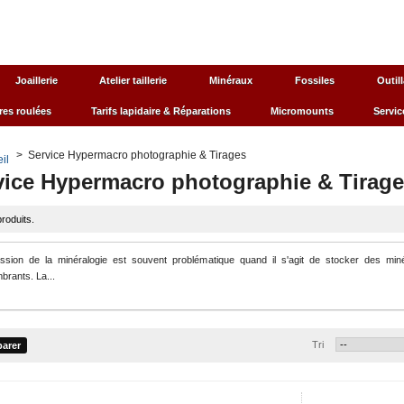
es-nous ?
Plan du site
Telephone : 05 46 58 21 32
Joaillerie
Atelier taillerie
Minéraux
Fossiles
Outil
res roulées
Tarifs lapidaire & Réparations
Micromounts
Servic
>
Service Hypermacro photographie & Tirages
vice Hypermacro photographie & Tirag
produits.
ssion de la minéralogie est souvent problématique quand il s'agit de stocker des min
brants. La...
Tri
Messor barbarus