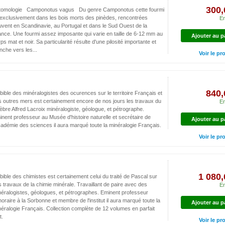
300,
tomologie Camponotus vagus Du genre Camponotus cette fourmi
 exclusivement dans les bois morts des pinèdes, rencontrées
En
vent en Scandinavie, au Portugal et dans le Sud Ouest de la
nce. Une fourmi assez imposante qui varie en taille de 6-12 mm au
Ajouter au p
ps mat et noir. Sa particularité résulte d'une pilosité importante et
nche vers les...
Voir le pr
Alfred lacroix 6 Volumes
840,
bible des minéralogistes des ocurences sur le territoire Français et
s outres mers est certainement encore de nos jours les travaux du
En
èbre Alfred Lacroix minéralogiste, géologue, et pétrographe.
nent professeur au Musée d'histoire naturelle et secrétaire de
Ajouter au p
cadémie des sciences il aura marqué toute la minéralogie Français.
Voir le pr
Traité de chimie minérale Pascal...
1 080,
bible des chimistes est certainement celui du traité de Pascal sur
 travaux de la chimie minérale. Travaillant de paire avec des
En
éralogistes, géologues, et pétrographes. Eminent professeur
oraire à la Sorbonne et membre de l'institut il aura marqué toute la
Ajouter au p
éralogie Français. Collection complète de 12 volumes en parfait
t.
Voir le pr