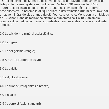
Dureté et échelle de Mohs. La découverte du test par rayures comparatives fût
faite par le minéralogiste viennois Frédéric Mohs au XIXième siècle (1773-
1839).Cette résistance plus ou moins grande aux divers minéraux et pierres
précieuses est un barème relatif qui permet la détermination d'un minéral rayé par
un autre minéral de plus grande dureté.Pour cette échelle, Mohs donna un tableau
de 10 échantillons de résistance différente numérotés de 1 á 10. Son emploi
comparatif permet de connaître la dureté des gemmes et des minéraux de duretè
identique.
1,0 Le talc dont le minéral est la stéatite.
2,0 Le gypse
2,5 Le sel gemme (l'ongle)
2,5 Ã 3,0 L'or, l'argent, le cuivre
3,0 La calcite
3,5 à 4,0 La dolomite
4,0 La fluorine, l'aragonite (le bronze)
5,0 L'apatite
5,5 (le verre et l'acier standard)