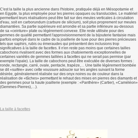
C'est la taille la plus ancienne dans l'histoire, pratiquée déjà en Mésopotamie et
en Egypte, la plus employée pour les pierres opaques ou translucides. Le matériel
permettant leurs réalisations peut être fait sur des meules verticales à circulation
d'eau, soit en carborundum (carbure de silicium), soit plus proprement sur meules
diamantées. Sa partie supérieure est arrondie et sa partie inférieure au-dessous
de sa «ceinture» plate ou légèrement convexe. Elle reste utilisée pour des
gemmes de qualité permettant l'approvisionnement de la bijouterie fantaisie mais
parfois employé dans le cadre de la joaillerie de luxe pour des pierres précieuses
tels que saphirs, rubis ou émeraudes qui présentent des inclusions trop
significatives à la taille de facettes. Il n'en reste pas moins que certaines tailles
cabochons rivalisent avec des formes aux chatoiements exceptionnelles de
certaines variétés de gemmes taillées à facettes qui ne serait pas permise (par
exemple l'opale). La taille de cabochons peut être exécutée de diverses formes :
ronde, rectangle, carré, ovale, pentacle, trapèze,… Une taille légèrement bombée
se dit «suifée» avec cette voussure adoucie sur les angles suivant la forme
désirée, généralement réalisée sur des onyx noires ou de couleur dans la
réalisation de «tâches» permettant le rehaut des mises en pierres des diamants et
des gemmes pour la haute joaillerie (exemple : «Panthère» (Cartier), «Caméléon»
(Gemmes-Pierres),…).
La taille à facettes