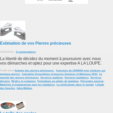
Estimation de vos Pierres précieuses
14/03/2016
-
4 commentaires
La liberté de décidez du moment à poursuivre avec nous
vos démarches et optez pour une expertise A LA LOUPE.
Publié dans
Acheter des pierres précieuses
,
Concours du 1000000 eme visiteurs sur
gemmes-pierres
,
Calendrier Expositions et bourses Gemmes et Minéraux 2023
,
Le
marché des pierres précieuses
,
Services joaillerie
,
Services lapidaires
,
Services
dessins
,
Règles et coutumes
,
Formations au mètier de lapidaire
,
Préceptes anciens
,
Matériels et équipements pour les lapidaires
,
La minéralogie dans le monde
,
L'étude
des fossiles
,
Infos-Médias