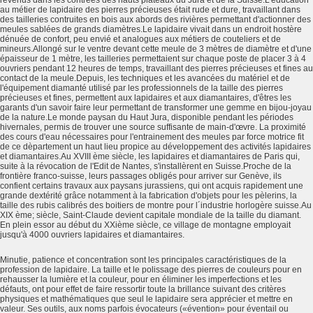
revenus dans les contrées des hauts plateaux du Jura et de la Suisse.L'éducation
au métier de lapidaire des pierres précieuses était rude et dure, travaillant dans
des tailleries contruites en bois aux abords des rivières permettant d'actionner des
meules sablées de grands diamètres.Le lapidaire vivait dans un endroit hostère
dénuée de confort, peu envié et analogues aux métiers de couteliers et de
mineurs.Allongé sur le ventre devant cette meule de 3 mètres de diamètre et d'une
épaisseur de 1 mètre, les tailleries permettaient sur chaque poste de placer 3 à 4
ouvriers pendant 12 heures de temps, travaillant des pierres précieuses et fines au
contact de la meule.Depuis, les techniques et les avancées du matériel et de
l'équipement diamanté utilisé par les professionnels de la taille des pierres
précieuses et fines, permettent aux lapidaires et aux diamantaires, d'êtres les
garants d'un savoir faire leur permettant de transformer une gemme en bijou-joyau
de la nature.Le monde paysan du Haut Jura, disponible pendant les périodes
hivernales, permis de trouver une source suffisante de main-d'œvre. La proximité
des cours d'eau nécessaires pour l'entrainement des meules par force motrice fit
de ce dèpartement un haut lieu propice au développement des activités lapidaires
et diamantaires.Au XVIII ème siècle, les lapidaires et diamantaires de Paris qui,
suite à la révocation de l'Edit de Nantes, s'installèrent en Suisse.Proche de la
frontière franco-suisse, leurs passages obligés pour arriver sur Genève, ils
confient certains travaux aux paysans jurassiens, qui ont acquis rapidement une
grande dextérité grâce notamment à la fabrication d'objets pour les pèlerins, la
taille des rubis calibrés des boitiers de montre pour l´industrie horlogère suisse.Au
XIX ème; siècle, Saint-Claude devient capitale mondiale de la taille du diamant.
En plein essor au début du XXième siècle, ce village de montagne employait
jusqu'à 4000 ouvriers lapidaires et diamantaires.
Minutie, patience et concentration sont les principales caractéristiques de la
profession de lapidaire. La taille et le polissage des pierres de couleurs pour en
rehausser la lumière et la couleur, pour en éliminer les imperfections et les
défauts, ont pour effet de faire ressortir toute la brillance suivant des critères
physiques et mathématiques que seul le lapidaire sera apprécier et mettre en
valeur. Ses outils, aux noms parfois évocateurs («évention» pour éventail ou