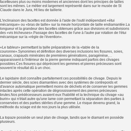
facetteuses plus ou moins modernes et anciennes dont les principes de tailles
sont les mêmes. Le métier est largement représenté dans sur le musée de St
Claude dans le Jura, Ht lieu de taillerie.
L'inclinaison des facettes est donnée à l'aide de l'outil indépendant «étui
mécanique» ou «bras de taille» sur la meule horizontale de taille endiamantée.La
longueur et la grandeur des facettes obtenues grâce aux divisions et subdivisions
des «vis tricheuses».Passage des facettes de l'une à l'autre par rotation de l'étui
mécanique sur la «règle de l'évention».
«Le tableur» permettant la taille préparatoire de la «table de la
couronne».Synonimes et définition des diverses inclusions les fissures, soies,
canaux, crapauds minérales de premières générations, paragénèse,…
apparaissent à l'intérieur de la pierre gemme indiquant parfois des clivages
possibles.Ces fissures qui déprécient les gemmes et pierres précieuses sont
souvent le résultat dû à un choc.
Le lapidaire doit connaître parfaitement ces possibilités de clivage. Depuis le
dernier siècle, des scies diamantées avec des systèmes de contrepoids et
d'avance automatique permettent moins de déchets et de conserver les gemmes
intactes après cette opération de dégrossissement des pierres précieuses
brutes.Nos prédécesseurs avaient eux l'habilité et la technique du clivage «au
burin» qui n'était autre qu'une lame coin permettant la séparation des parties à
conservées et des parties stériles d'une gemme. Le risque devenu grand, la
méthode du sciage est de nos jours la plus utilisée.
La topaze possède un seul plan de clivage, tandis que le diamant en possède
plusieurs.